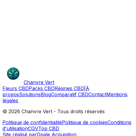
Italie
IT
⭐
Premium
Premium
12
% CBD
Blue cheese CBD Indoor Premuim
Fleurs CBD
À partir de
6,00 €
/gr
Choisir une option
Ajouter au panier
Ajouter
Chanvre Vert
Fleurs CBD
Packs CBD
Résines CBD
|
À
propos
Solutions
Blog
Comparatif CBD
Contact
Mentions
légales
©
2026
Chanvre Vert - Tous droits réservés
Politique de confidentialité
Politique de cookies
Conditions
d'utilisation
CGV
Top CBD
Site réalisé par
Opale Acquisition