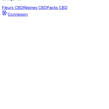
Fleurs CBD
Résines CBD
Packs CBD
Connexion
🎁
Cadeaux automatiques
60€
🚚 Livraison offerte*
🌿
2g offerts
100€
🚚 Livraison offerte*
🌿
10g offerts
180€
🚚 Livraison offerte*
🌿
20g offerts