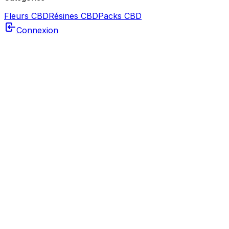
Fleurs CBD
Résines CBD
Packs CBD
Connexion
🎁
Cadeaux automatiques
60€
🚚 Livraison offerte*
🌿
2g offerts
100€
🚚 Livraison offerte*
🌿
10g offerts
180€
🚚 Livraison offerte*
🌿
20g offerts